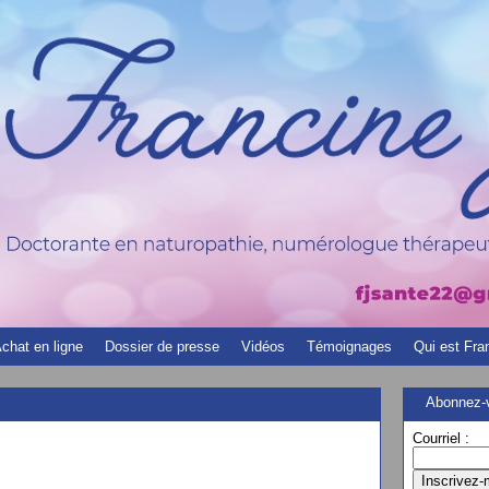
chat en ligne
Dossier de presse
Vidéos
Témoignages
Qui est Fra
Abonnez-v
Courriel :