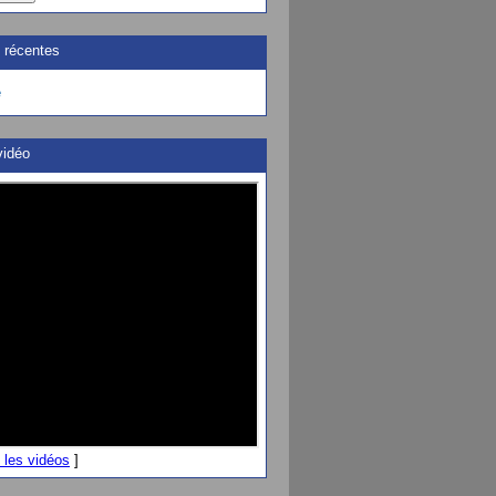
s récentes
e
vidéo
s les vidéos
]