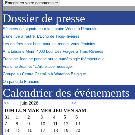
Dossier de presse
Séances de signatures à la Libraire Vénus à Rimouski
D'une rive à l'autre, L'Écho de Trois-Rivières
Les chiffres sont bons pour les rendez-vous féminins
À la Librairie Morin 4000 boul Des Forges à Trois-Rivières
Francine Jean se penche sur la numérologie thérapeutique
Francine Jean et "L'Arbre...ce messager
Groupe au Centre Cristal'In à Waterloo Belgique
On parle de Francine
Calendrier des événements
<<
juin 2026
>>
DIM
LUN
MAR
MER
JEU
VEN
SAM
31
1
2
3
4
5
6
7
8
9
10
11
12
13
14
15
16
17
18
19
20