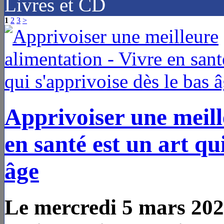
Livres et CD
1
2
3
>
Apprivoiser une meill
en santé est un art qu
âge
Le mercredi 5 mars 202