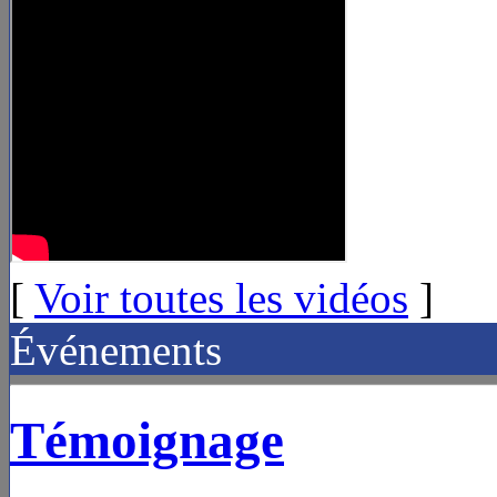
[
Voir toutes les vidéos
]
Événements
Témoignage