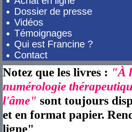
Achat en ligne
Dossier de presse
Vidéos
Témoignages
Qui est Francine ?
Contact
Notez que les livres :
"À l
numérologie thérapeutiq
l'âme"
sont toujours dis
et en format papier. Re
ligne"